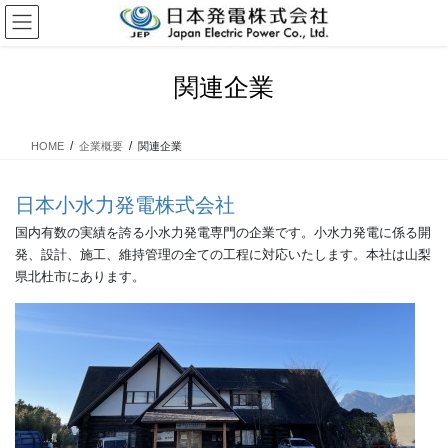
コ
ナ
ン
ビ
テ
ゲ
ン
ー
関連企業
ツ
シ
に
ョ
移
ン
HOME
企業概要
関連企業
動
に
移
動
日本小水力発電株式会社
国内有数の実績を誇る小水力発電専門の企業です。小水力発電に係る開
発、設計、施工、維持管理の全ての工程に対応いたします。本社は山梨
県北杜市にあります。